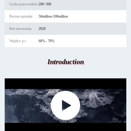
Liczba pracowników
200~300
Roczna sprzedaż
50million-100million
Rok utworzenia
2020
Wypływ p.c.
60% - 70%
Introduction