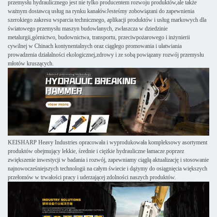
przemysłu hydraulicznego jest nie tylko producentem rozwoju produktów,ale także
ważnym dostawcą usług na rynku kanałówJesteśmy zobowiązani do zapewnienia
szerokiego zakresu wsparcia technicznego, aplikacji produktów i usług markowych dla
światowego przemysłu maszyn budowlanych, zwłaszcza w dziedzinie
metalurgii,górnictwo, budownictwa, transportu, przeciwpożarowego i inżynierii
cywilnej w Chinach kontynentalnych oraz ciągłego promowania i ułatwiania
prowadzenia działalności ekologicznej,zdrowy i ze sobą powiązany rozwój przemysłu
młotów kruszących.
KEISHARP Heavy Industries opracowała i wyprodukowała kompleksowy asortyment
produktów obejmujący lekkie, średnie i ciężkie hydrauliczne łamacze.poprzez
zwiększenie inwestycji w badania i rozwój, zapewniamy ciągłą aktualizację i stosowanie
najnowocześniejszych technologii na całym świecie i dążymy do osiągnięcia większych
przełomów w trwałości pracy i uderzającej zdolności naszych produktów.