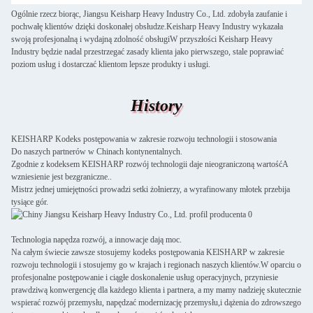
Ogólnie rzecz biorąc, Jiangsu Keisharp Heavy Industry Co., Ltd. zdobyła zaufanie i
pochwałę klientów dzięki doskonałej obsłudze.Keisharp Heavy Industry wykazała
swoją profesjonalną i wydajną zdolność obsługiW przyszłości Keisharp Heavy
Industry będzie nadal przestrzegać zasady klienta jako pierwszego, stale poprawiać
poziom usług i dostarczać klientom lepsze produkty i usługi.
History
KEISHARP Kodeks postępowania w zakresie rozwoju technologii i stosowania
Do naszych partnerów w Chinach kontynentalnych.
Zgodnie z kodeksem KEISHARP rozwój technologii daje nieograniczoną wartośćA
wzniesienie jest bezgraniczne..
Mistrz jednej umiejętności prowadzi setki żołnierzy, a wyrafinowany młotek przebija
tysiące gór.
Technologia napędza rozwój, a innowacje dają moc.
Na całym świecie zawsze stosujemy kodeks postępowania KElSHARP w zakresie
rozwoju technologii i stosujemy go w krajach i regionach naszych klientów.W oparciu o
profesjonalne postępowanie i ciągłe doskonalenie usług operacyjnych, przyniesie
prawdziwą konwergencję dla każdego klienta i partnera, a my mamy nadzieję skutecznie
wspierać rozwój przemysłu, napędzać modernizację przemysłu,i dążenia do zdrowszego