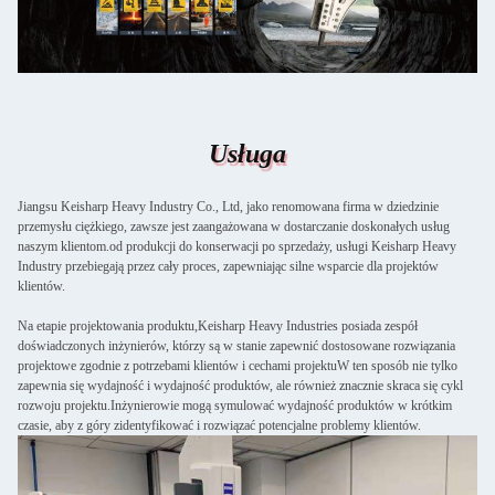
Usługa
Jiangsu Keisharp Heavy Industry Co., Ltd, jako renomowana firma w dziedzinie
przemysłu ciężkiego, zawsze jest zaangażowana w dostarczanie doskonałych usług
naszym klientom.od produkcji do konserwacji po sprzedaży, usługi Keisharp Heavy
Industry przebiegają przez cały proces, zapewniając silne wsparcie dla projektów
klientów.
Na etapie projektowania produktu,Keisharp Heavy Industries posiada zespół
doświadczonych inżynierów, którzy są w stanie zapewnić dostosowane rozwiązania
projektowe zgodnie z potrzebami klientów i cechami projektuW ten sposób nie tylko
zapewnia się wydajność i wydajność produktów, ale również znacznie skraca się cykl
rozwoju projektu.Inżynierowie mogą symulować wydajność produktów w krótkim
czasie, aby z góry zidentyfikować i rozwiązać potencjalne problemy klientów.