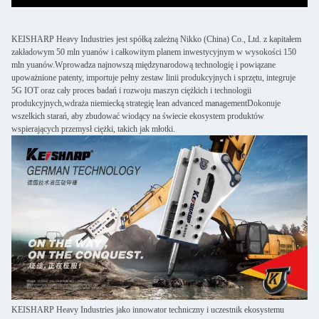
KEISHARP Heavy Industries jest spółką zależną Nikko (China) Co., Ltd. z kapitałem
zakładowym 50 mln yuanów i całkowitym planem inwestycyjnym w wysokości 150
mln yuanów.Wprowadza najnowszą międzynarodową technologię i powiązane
upoważnione patenty, importuje pełny zestaw linii produkcyjnych i sprzętu, integruje
5G IOT oraz cały proces badań i rozwoju maszyn ciężkich i technologii
produkcyjnych,wdraża niemiecką strategię lean advanced managementDokonuje
wszelkich starań, aby zbudować wiodący na świecie ekosystem produktów
wspierających przemysł ciężki, takich jak młotki.
KEISHARP Heavy Industries jako innowator techniczny i uczestnik ekosystemu