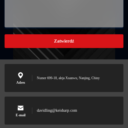
Zatwierdź
Numer 699-18, aleja Xuanwu, Nanjing, Chiny
Adres
davidling@keisharp.com
E-mail