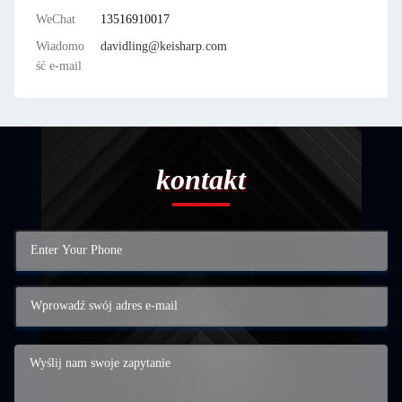
WeChat
13516910017
Wiadomo
davidling@keisharp.com
ść e-mail
kontakt