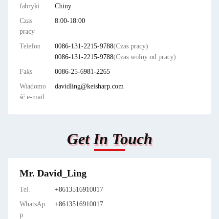
fabryki
Chiny
Czas
8:00-18:00
pracy
Telefon
0086-131-2215-9788
(Czas pracy)
0086-131-2215-9788
(Czas wolny od pracy)
Faks
0086-25-6981-2265
Wiadomo
davidling@keisharp.com
ść e-mail
Get In Touch
Mr. David_Ling
Tel.
+8613516910017
WhatsAp
+8613516910017
p