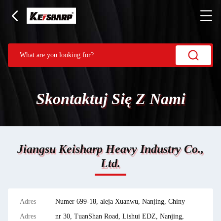
Skontaktuj Się Z Nami
Jiangsu Keisharp Heavy Industry Co.,
Ltd.
Adres
Numer 699-18, aleja Xuanwu, Nanjing, Chiny
Adres
nr 30, TuanShan Road, Lishui EDZ, Nanjing,