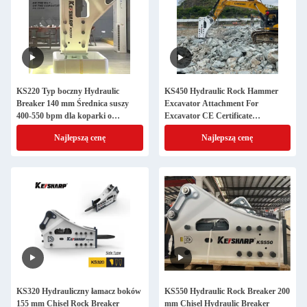
KS220 Typ boczny Hydraulic
KS450 Hydraulic Rock Hammer
Breaker 140 mm Średnica suszy
Excavator Attachment For
400-550 bpm dla koparki o
Excavator CE Certificate
pojemności 20-27 ton
(Hydraulic Rock Hammer
Najlepszą cenę
Najlepszą cenę
Excavator Attachment for
Excavator CE Certificate) Wyroby
wykopalnicze z hamerem
KS320 Hydrauliczny łamacz boków
KS550 Hydraulic Rock Breaker 200
155 mm Chisel Rock Breaker
mm Chisel Hydraulic Breaker