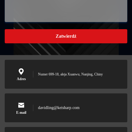
Zatwierdź
Numer 699-18, aleja Xuanwu, Nanjing, Chiny
Adres
davidling@keisharp.com
E-mail