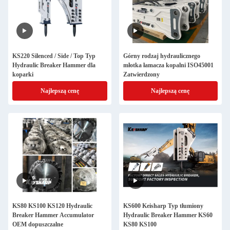
KS220 Silenced / Side / Top Typ
Górny rodzaj hydraulicznego
Hydraulic Breaker Hammer dla
młotka łamacza kopalni ISO45001
koparki
Zatwierdzony
Najlepszą cenę
Najlepszą cenę
KS80 KS100 KS120 Hydraulic
KS600 Keisharp Typ tłumiony
Breaker Hammer Accumulator
Hydraulic Breaker Hammer KS60
OEM dopuszczalne
KS80 KS100