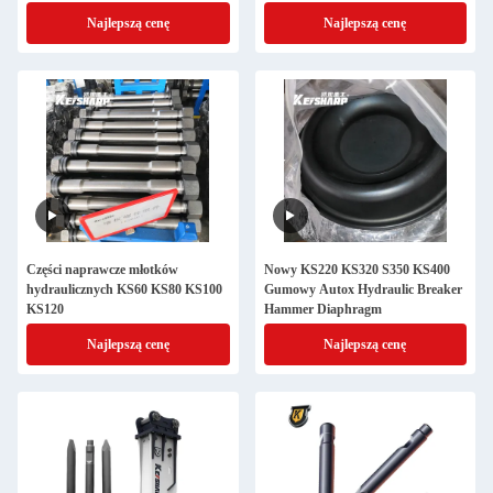
Najlepszą cenę
Najlepszą cenę
Części naprawcze młotków
Nowy KS220 KS320 S350 KS400
hydraulicznych KS60 KS80 KS100
Gumowy Autox Hydraulic Breaker
KS120
Hammer Diaphragm
Najlepszą cenę
Najlepszą cenę