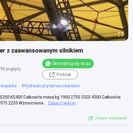
er z zaawansowanym silnikiem
Skontaktuj się teraz
90 poglądy
Podział
u koparka
#
Hydrauliczny łamacz kamieni
 KS350 KS400 Całkowita masa kg 1900 2750 3320 4300 Całkowita
975 2255 Wzmocnione...
Zobacz więcej
Zostaw wiadomość.