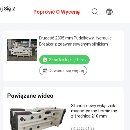
j Się Z
Poprosić O Wycenę
Długość 2305 mm Pudełkowy Hydraulic
Breaker z zaawansowanym silnikiem
Skontaktuj się teraz
Dowiedz się więcej
Powiązane wideo
Standardowy wyłącznik
magnetyczny termiczny
z średnicą 210 mm
Przerywacz nacisku typu górn
2025-01-23