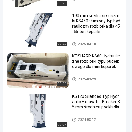
ego
00:25
190 mm średnica suszar
ki KS450 tłumiony typ hyd
rauliczny rozbiórka dla 45
-55 ton koparki
Młot hydrauliczny typu skrzyn
00:20
2025-04-18
kowego
KEISHARP KS60 Hydraulic
zne rozbiórki typu pudełk
owego dla mini koparek
Młot hydrauliczny typu skrzyn
2025-03-29
kowego
00:39
KS120 Silenced Typ Hydr
aulic Excavator Breaker 8
5 mm średnica podkładki
Młot hydrauliczny typu skrzyn
2024-08-12
kowego
00:07